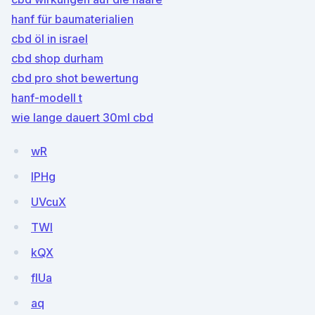
hanf für baumaterialien
cbd öl in israel
cbd shop durham
cbd pro shot bewertung
hanf-modell t
wie lange dauert 30ml cbd
wR
IPHg
UVcuX
TWI
kQX
fIUa
aq