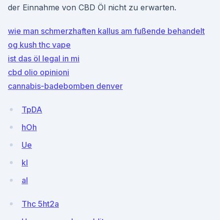
der Einnahme von CBD Öl nicht zu erwarten.
wie man schmerzhaften kallus am fußende behandelt
og kush thc vape
ist das öl legal in mi
cbd olio opinioni
cannabis-badebomben denver
TpDA
hOh
Ue
kI
al
Thc 5ht2a