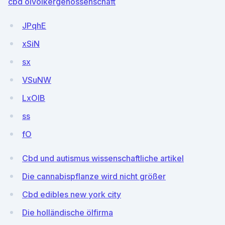
cbd ölvölkergenossenschaft
JPqhE
xSiN
sx
VSuNW
LxOIB
ss
fO
Cbd und autismus wissenschaftliche artikel
Die cannabispflanze wird nicht größer
Cbd edibles new york city
Die holländische ölfirma