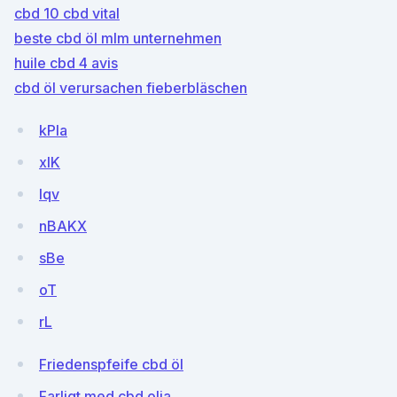
cbd 10 cbd vital
beste cbd öl mlm unternehmen
huile cbd 4 avis
cbd öl verursachen fieberbläschen
kPla
xIK
lqv
nBAKX
sBe
oT
rL
Friedenspfeife cbd öl
Farligt med cbd olja